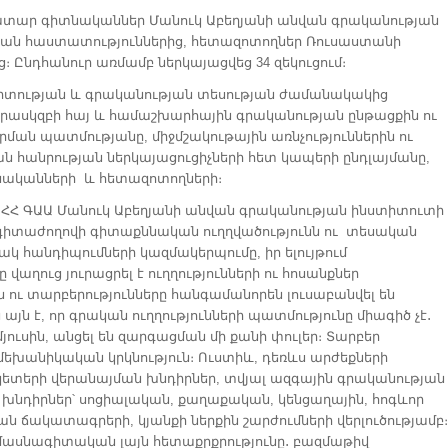
տար գիտնականներ Մանուկ Աբեղյանի անվան գրականության
ան հաստատություններից, հետազոտողներ Ռուսաստանի
։ Ընդհանուր առմամբ ներկայացվեց 34 զեկուցում։
ության և գրականության տեսության ժամանակակից
արասկզբի հայ և համաշխարհային գրականության ընթացքին ու
րման պատմությանը, միջմշակութային առնչություններին ու
 հանրության ներկայացուցիչների հետ կապերի ընդլայմանը,
նականների և հետազոտողների։
 ՀՀ ԳԱԱ Մանուկ Աբեղյանի անվան գրականության ինստիտուտի
ով գիտաժողովի գիտաքննական ուղղվածությունն ու տեսական
ակ հանդիպումների կազմակերպումը, իր ելույթում
վաղուց յուրացրել է ուղղությունների ու հոսանքներ
րն ու տարբերությունները հանգամանորեն լուսաբանվել են
յն է, որ գրական ուղղությունների պատմությունը միագիծ չէ․
մյուսին, անցել են զարգացման մի քանի փուլեր։ Տարբեր
ել մեխանիկական կրկնություն։ Ուստիև, դեռևս արժեքների
տերի վերանայման խնդիրներ, տվյալ ազգային գրականության
ն խնդիրներ՝ սոցիալական, քաղաքական, կենցաղային, հոգևոր
 ճակատագրերի, կյանքի ներքին շարժումների վերլուծությամբ։
մասնագիտական լայն հետաքրքրությունը․ բազմաթիվ