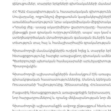
զեկուցումներ, տարբեր երկրների գիտնականների մասնակ
ՀՀ ԳԱԱ Հայագիտության և հասարակական գիտությունն
Սուվարյանը, ողջունելով միջոցառման կազմակերպիչների
առանձնահատկություն՝ նրա ակադեմիական-միջգիտակարգա
«Դրանց մեջ,- ասաց ակադեմիկոս- քարտուղարը,- հաստ
ընթացքն ըստ գրական ուղղությունների, ապա՝ այս կամ
ստեղծագործական մտածողության զանազան ձևերին ն
տեսություն տալ հայ և համաշխարհային գրականության ն
Գիտաժողովի մասնակիցներին ուղերձ հղեց և տարբեր եր
հետաքրքրությունը հարցեր առաջացնող գիտական ամեն
Պետերբուրգի պետական համալսարանի արևելագիտությ
Պիոտրովսկին։
Գիտաժողովի աշխատանքներին մասնակցում էին առաջ
գիտակրթական հաստատություններից, Մանուկ Աբեղյան
Ռուսաստանի Դաշնությունից, Չինաստանից, Հունաստան
Բացառիկ հետաքրքրություն առաջացրեցին երիտասարդ հ
նոր հարցադրումներով և դրանց մեկնաբանության նոր մե
Գիտաժողովի աշխատանքին ամբողջ ընթացքում հետևու