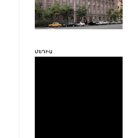
ՄԵԴԻԱ