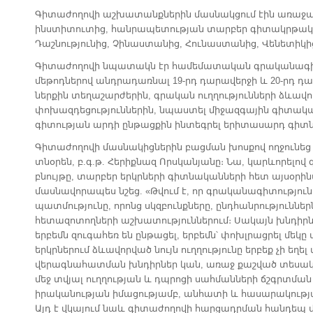
Գիտաժողովի աշխատանքներին մասնակցում էին առաջա
ինստիտուտից, հանրապետության տարբեր գիտակրթակ
Դաշնությունից, Չինաստանից, Հունաստանից, Վենետիկից
Գիտաժողովի նպատակն էր համեմատական գրականագիտ
մեթոդներով անդրադառնալ 19-րդ դարավերջի և 20-րդ դ
ներքին տեղաշարժերին, գրական ուղղությունների ձևավո
փոխազդեցություններին, նպաստել միջազգային գիտական
գիտության արդի ընթացքին ինտեգրել երիտասարդ գիտ
Գիտաժողովի մասնակիցներին բացման խոսքով ողջունեց
տնօրեն, բ.գ.թ. Հերիքնազ Որսկանյանը։ Նա, կարևորել
բնույթը, տարբեր երկրների գիտնականների հետ այսօրին
մասնավորապես նշեց. «Թվում է, որ գրականագիտությունը 
պատմությունը, որոնց սկզբունքները, ընդհանրություննե
հետազոտողների աշխատություններում։ Սակայն խնդիրն ա
երբեմն զուգահեռ են ընթացել, երբեմն՝ փոխլրացրել մեկը 
երկրներում ձևավորված նույն ուղղությունը երբեք չի եղ
վերագնահատման խնդիրներ կան, առաջ քաշված տեսակե
մեջ տվյալ ուղղության և դպրոցի սահմանների ճշգրտմա
իրականության իմացությամբ, անհատի և հասարակության
Այդ է վկայում նաև գիտաժողովի հարցադրման հանդեպ 