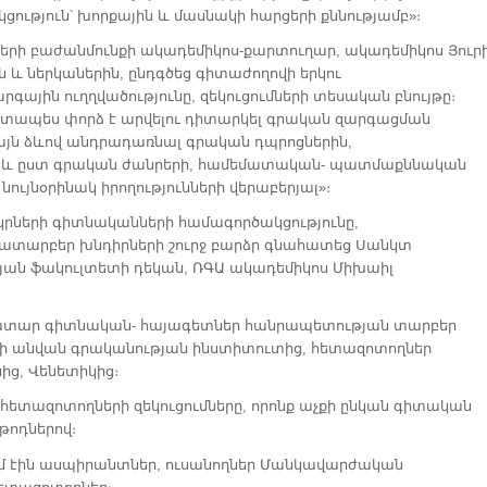
ցություն՝ խորքային և մասնակի հարցերի քննությամբ»։
երի բաժանմունքի ակադեմիկոս-քարտուղար, ակադեմիկոս Յուր
ն և ներկաներին, ընդգծեց գիտաժողովի երկու
յին ուղղվածությունը, զեկուցումների տեսական բնույթը։
ատապես փորձ է արվելու դիտարկել գրական զարգացման
 այն ձևով անդրադառնալ գրական դպրոցներին,
աև ըստ գրական ժանրերի, համեմատական- պատմաքննական
ույնօրինակ իրողությունների վերաբերյալ»։
կրների գիտնականների համագործակցությունը,
ատարբեր խնդիրների շուրջ բարձր գնահատեց Սանկտ
ան ֆակուլտետի դեկան, ՌԳԱ ակադեմիկոս Միխաիլ
ատար գիտնական- հայագետներ հանրապետության տարբեր
ի անվան գրականության ինստիտուտից, հետազոտողներ
ից, Վենետիկից։
ետազոտողների զեկուցումները, որոնք աչքի ընկան գիտական
թոդներով։
մ էին ասպիրանտներ, ուսանողներ Մանկավարժական