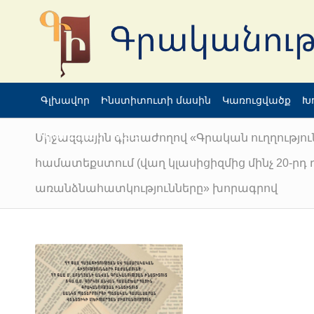
Գլխավոր
Ինստիտուտի մասին
Կառուցվածք
Խ
Գրադարան
Կապ
Միջազգային գիտաժողով «Գրական ուղղությո
համատեքստում (վաղ կլասիցիզմից մինչ 20-րդ 
առանձնահատկությունները» խորագրով