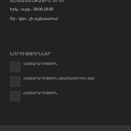
ԱՇԽԱՏԱՆՔԱՅԻՆ ՕՐԵՐ
Երկ․- ուրբ․։ 09։00-18։00
Շբ․- կիր․։ չի աշխատում
ՆՈՐՈՒԹՅՈՒՆՆԵՐ
ՀԱՅՏԱՐԱՐՈՒԹՅՈՒՆ
ՀԱՅՏԱՐԱՐՈՒԹՅՈՒՆ-ԱՏԵՍՏԱՎՈՐՈՒՄ-2026
ՀԱՅՏԱՐԱՐՈՒԹՅՈՒՆ