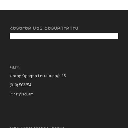
ՀԵՏԵՒԵՔ ՄԵԶ ՖԵՅՍԲՈՒՔՈՒՄ
ԿԱՊ
Սուրբ Գրիգոր Լուսավորչի 15
(010) 563254
litinst@sci.am