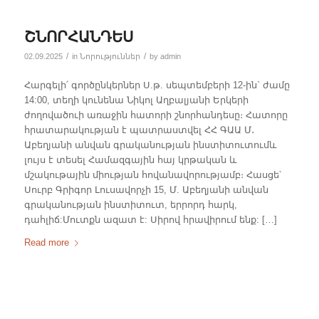
ՇՆՈՐՀԱՆԴԵՍ
/
/
02.09.2025
in
Նորություններ
by
admin
Հարգելի՛ գործընկերներ Ս.թ. սեպտեմբերի 12-ին` ժամը
14:00, տեղի կունենա Նիկոլ Աղբալյանի Երկերի
ժողովածուի առաջին հատորի շնորհանդեսը։ Հատորը
հրատարակության է պատրաստվել ՀՀ ԳԱԱ Մ․
Աբեղյանի անվան գրականության ինստիտուտումև
լույս է տեսել Համազգային հայ կրթական և
մշակութային միության հովանավորությամբ։ Հասցե՝
Սուրբ Գրիգոր Լուսավորչի 15, Մ. Աբեղյանի անվան
գրականության ինստիտուտ, երրորդ հարկ,
դահլիճ:Մուտքն ազատ է: Սիրով հրավիրում ենք: […]
Read more